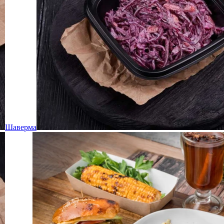
Шаверма