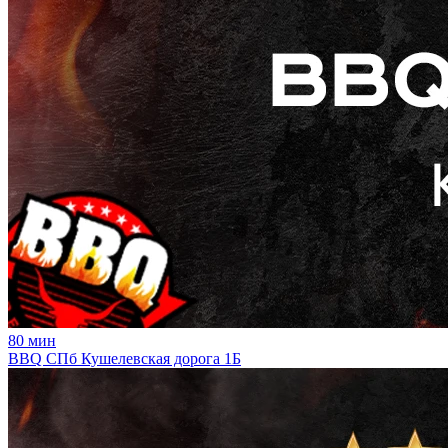
80
мин
BBQ СПб Кушелевская дорога 1Б