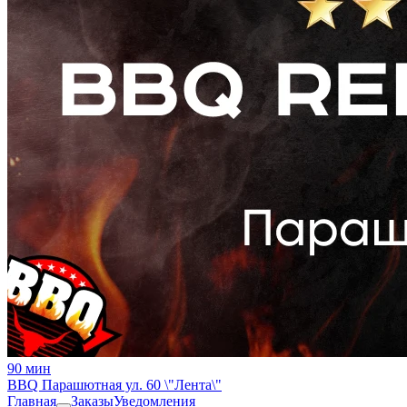
90
мин
BBQ Парашютная ул. 60 \"Лента\"
Главная
Заказы
Уведомления