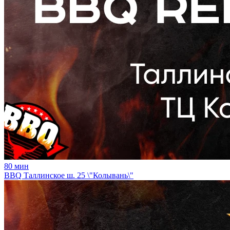
80
мин
BBQ Таллинское ш. 25 \"Колывань\"