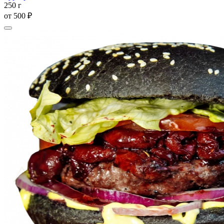
250 г
от
500 ₽