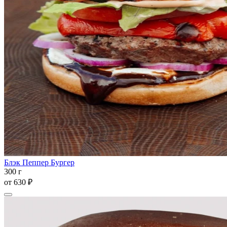
Блэк Пеппер Бургер
300 г
от
630 ₽