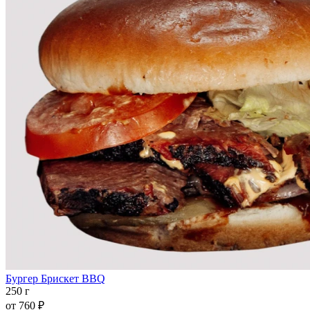
Бургер Брискет BBQ
250 г
от
760 ₽