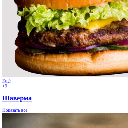
Ещё
+9
Шаверма
Показать всё