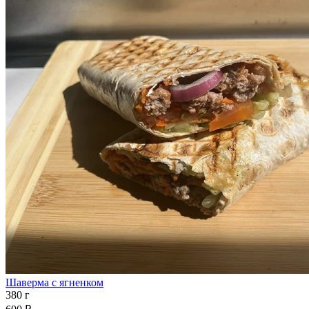
Шаверма с ягненком
380 г