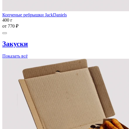
Копченые ребрышки JackDaniels
400 г
от
770 ₽
Закуски
Показать всё