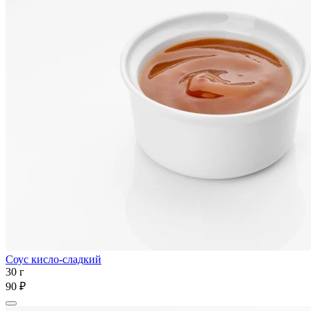
Соус кисло-сладкий
30 г
90 ₽