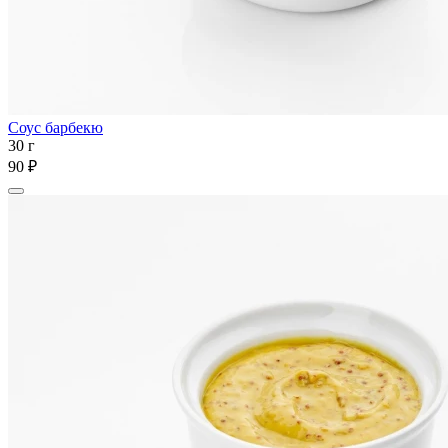
Соус барбекю
30 г
90 ₽