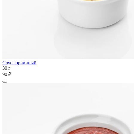
Соус горчичный
30 г
90 ₽