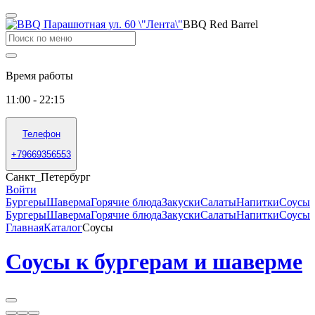
BBQ Red Barrel
Время работы
11:00 - 22:15
Телефон
+79669356553
Санкт_Петербург
Войти
Бургеры
Шаверма
Горячие блюда
Закуски
Салаты
Напитки
Соусы
Бургеры
Шаверма
Горячие блюда
Закуски
Салаты
Напитки
Соусы
Главная
Каталог
Соусы
Соусы к бургерам и шаверме