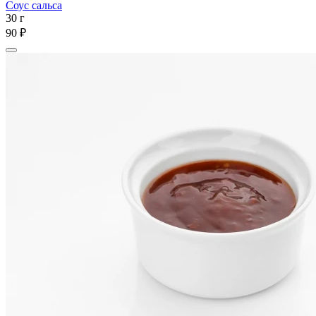
Соус сальса
30 г
90 ₽