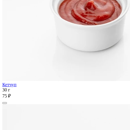
Кетчуп
30 г
75 ₽