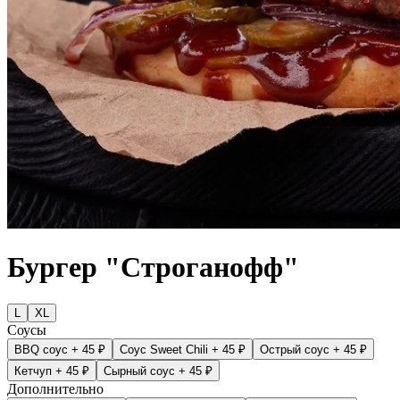
Бургер "Строганофф"
L
XL
Соусы
BBQ соус
+ 45 ₽
Соус Sweet Chili
+ 45 ₽
Острый соус
+ 45 ₽
Кетчуп
+ 45 ₽
Сырный соус
+ 45 ₽
Дополнительно