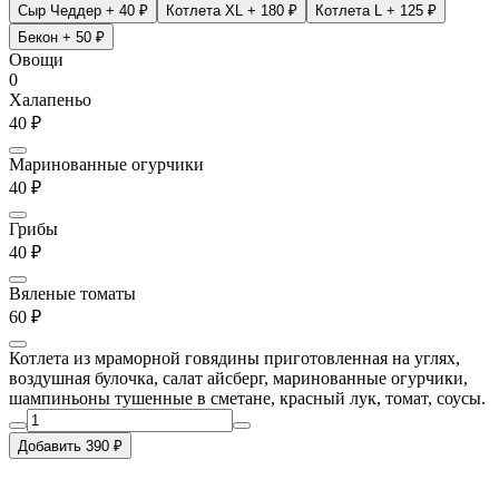
Сыр Чеддер
+ 40 ₽
Котлета XL
+ 180 ₽
Котлета L
+ 125 ₽
Бекон
+ 50 ₽
Овощи
0
Халапеньо
40 ₽
Маринованные огурчики
40 ₽
Грибы
40 ₽
Вяленые томаты
60 ₽
Котлета из мраморной говядины приготовленная на углях,
воздушная булочка, салат айсберг, маринованные огурчики,
шампиньоны тушенные в сметане, красный лук, томат, соусы.
Добавить 390 ₽