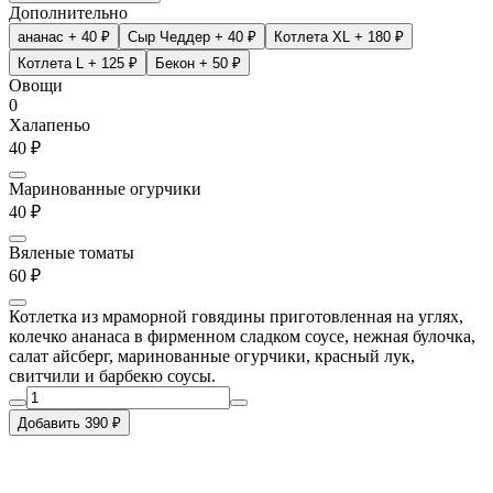
Дополнительно
ананас
+ 40 ₽
Сыр Чеддер
+ 40 ₽
Котлета XL
+ 180 ₽
Котлета L
+ 125 ₽
Бекон
+ 50 ₽
Овощи
0
Халапеньо
40 ₽
Маринованные огурчики
40 ₽
Вяленые томаты
60 ₽
Котлетка из мраморной говядины приготовленная на углях,
колечко ананаса в фирменном сладком соусе, нежная булочка,
салат айсберг, маринованные огурчики, красный лук,
свитчили и барбекю соусы.
Добавить 390 ₽