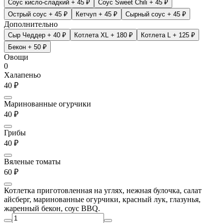
Соус кисло-сладкий
+ 45 ₽
Соус Sweet Chili
+ 45 ₽
Острый соус
+ 45 ₽
Кетчуп
+ 45 ₽
Сырный соус
+ 45 ₽
Дополнительно
Сыр Чеддер
+ 40 ₽
Котлета XL
+ 180 ₽
Котлета L
+ 125 ₽
Бекон
+ 50 ₽
Овощи
0
Халапеньо
40 ₽
Маринованные огурчики
40 ₽
Грибы
40 ₽
Вяленые томаты
60 ₽
Котлетка приготовленная на углях, нежная булочка, салат
айсберг, маринованные огурчики, красный лук, глазунья,
жаренный бекон, соус BBQ.