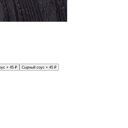
оус
+ 45 ₽
Сырный соус
+ 45 ₽