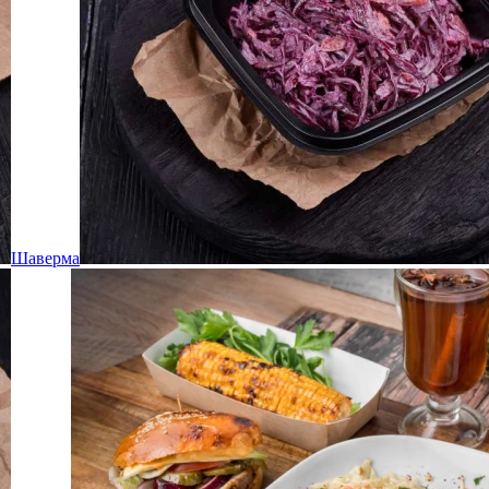
Шаверма