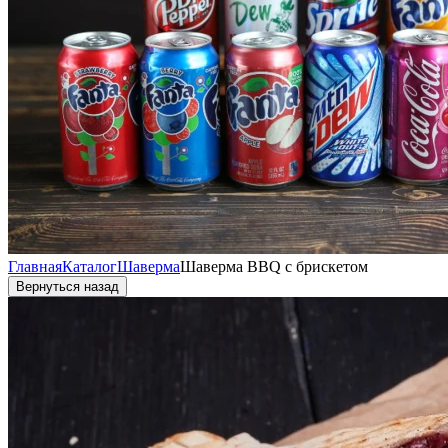
Главная
Каталог
Шаверма
Шаверма BBQ с брискетом
Вернуться назад