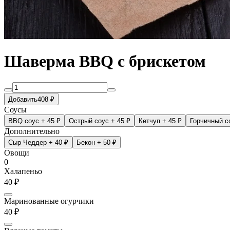
Шаверма BBQ с брискетом
Добавить
408 ₽
Соусы
BBQ соус
+ 45 ₽
Острый соус
+ 45 ₽
Кетчуп
+ 45 ₽
Горчичный с
Дополнительно
Сыр Чеддер
+ 40 ₽
Бекон
+ 50 ₽
Овощи
0
Халапеньо
40 ₽
Маринованные огурчики
40 ₽