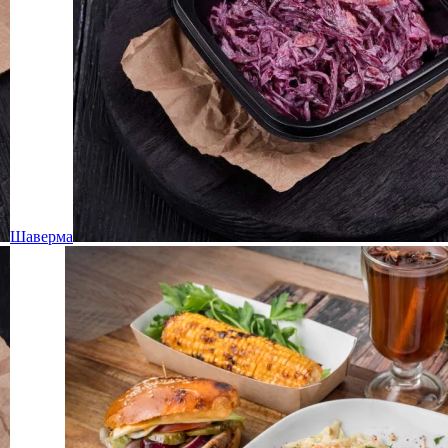
Шаверма