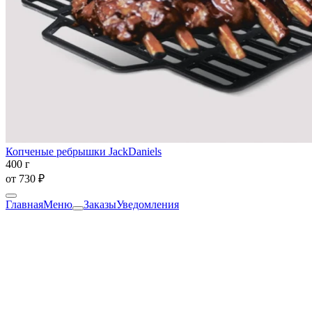
Копченые ребрышки JackDaniels
400 г
от
730 ₽
Главная
Меню
Заказы
Уведомления