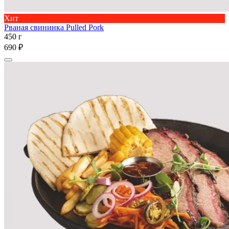
Хит
Рваная свининка Pulled Pork
450 г
690 ₽