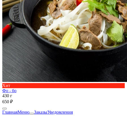
Хит
Фо - бо
430 г
650 ₽
Главная
Меню
Заказы
Уведомления