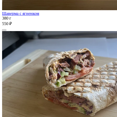
Шаверма с ягненком
380 г
550 ₽