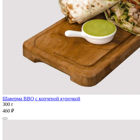
Шаверма BBQ с копченой курочкой
300 г
460 ₽