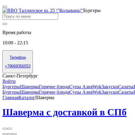
Бургеры
Время работы
10:00 - 22:15
Телефон
+79669356553
Санкт-Петербург
Войти
Бургеры
Шаверма
Горячие блюда
Супы Азия
Wok
Закуски
Салаты
Бургеры
Шаверма
Горячие блюда
Супы Азия
Wok
Закуски
Салаты
Главная
Каталог
Шаверма
Шаверма с доставкой в СПб