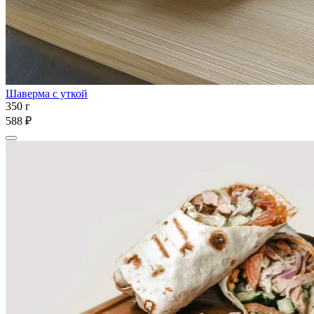
Шаверма с уткой
350 г
588 ₽